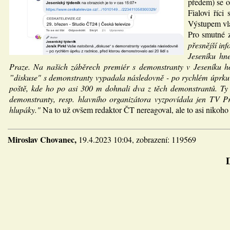
předem) se or
Fialovi říci
Výstupem vlá
Pro smutné 
přesnější in
Jeseníku hn
Praze. Na našich záběrech premiér s demonstranty v Jeseníku ho
”diskuse" s demonstranty vypadala následovně - po rychlém úprku z
poště, kde ho po asi 300 m dohnali dva z těch demonstrantů. Ty j
demonstranty, resp. hlavního organizátora vyzpovídala jen TV Pr
hlupáky."
Na to už ovšem redaktor ČT nereagoval, ale to asi nikoho
Miroslav Chovanec,
19.4.2023 10:04, zobrazení: 119569