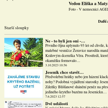
Vedou Eliška a Maty
Foto - V nemocnici AGEL J
Další
Starší sloupky
Ne - to byli jen oni -…
Prvního října uplynulo 93 let od chvíle, 
malebné vesničce Žeravice narodila man
Královým dceruška Věra. Prostředí, které
okamžiku formovalo…
3.10.2023 10:56
Jeseník chce stavět…
Předvolební hrátky nebo jen házení klac
nohy? Podobná vyjádření starostky Jesen
Zdeňky Blišťanové shánění peněz na pře
jediného krytého bazénu na Jesenicku…
7.6.2023 12:57
Dvě události
V měsíci březnu došlo ke důležitým udál