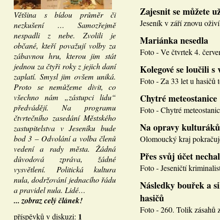
Zajesnit se můžete u
Většina s bídou průměr či
Jeseník v září znovu oživí
nezkušení … Samozřejmě
nespadli z nebe. Zvolili je
Mariánka nesedla
občané, kteří považují volby za
Foto - Ve čtvrtek 4. červen
zábavnou hru, kterou jim stát
jednou za čtyři roky z jejich daní
Kolegové se loučili s 
zaplatí. Smysl jim ovšem uniká.
Foto - Za 33 let u hasičů 
Proto se nemůžeme divit, co
všechno nám „zástupci lidu“
Chytré meteostanice
předvádějí. Na programu
Foto - Chytré meteostanice
čtvrtečního zasedání Městského
Na opravy kulturáků
zastupitelstva v Jeseníku bude
bod 3 – Odvolání a volba členů
Olomoucký kraj pokračuje
vedení a rady města. Žádná
Přes svůj účet necha
důvodová zpráva, žádné
Foto - Jeseničtí kriminalis
vysvětlení. Politická kultura
nula, dodržování jednacího řádu
Následky bouřek a si
a pravidel nula. Lidé…
hasičů
... zobraz celý článek!
Foto - 260. Tolik zásahů z
1
příspěvků v diskuzi: