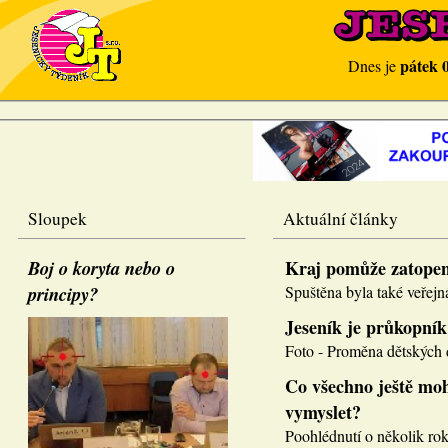
pátek 
Dnes je
Sloupek
Aktuální články
Boj o koryta nebo o
Kraj pomůže zatope
principy?
Spuštěna byla také veřejná
Jeseník je průkopník
Foto - Proměna dětských d
Co všechno ještě moh
vymyslet?
Poohlédnutí o několik roků